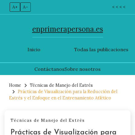
A+
A–
< < < <
enprimerapersona.es
Inicio
Todas las publicaciones
Contáctanos
Sobre nosotros
Skip
to
Home
Técnicas de Manejo del Estrés
Prácticas de Visualización para la Reducción del
content
Estrés y el Enfoque en el Entrenamiento Atlético
Técnicas de Manejo del Estrés
Prácticas de Visualización para