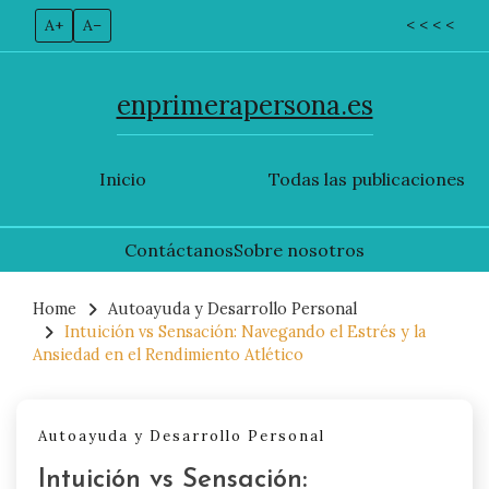
A+
A–
< < < <
enprimerapersona.es
Inicio
Todas las publicaciones
Contáctanos
Sobre nosotros
Skip
to
Home
Autoayuda y Desarrollo Personal
Intuición vs Sensación: Navegando el Estrés y la
content
Ansiedad en el Rendimiento Atlético
Autoayuda y Desarrollo Personal
Intuición vs Sensación: