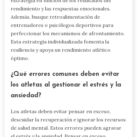
estrategia de afrontamiento
personalizada?
Los atletas pueden crear una estrategia de
afrontamiento personalizada integrando
técnicas de intuición y percepción. Este enfoque
mejora el rendimiento bajo estrés y ansiedad.
Comience identificando los desencadenantes
personales y las respuestas al estrés. A
continuación, desarrolle una rutina que incluya
prácticas de atención plena, como la meditación
o los ejercicios de respiración, para mejorar la
autoconciencia. Evalúe y ajuste regularmente la
estrategia en función de los resultados del
rendimiento y las respuestas emocionales.
Además, busque retroalimentación de
entrenadores o psicólogos deportivos para