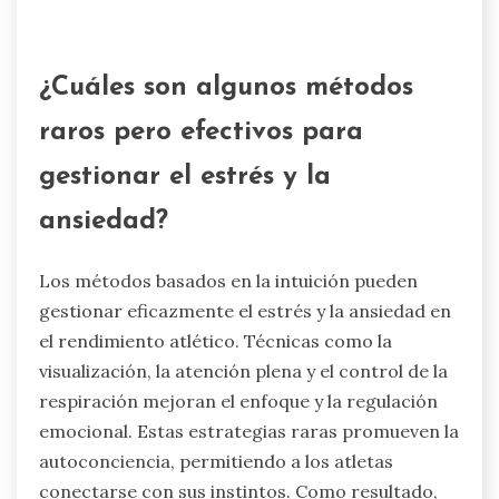
Las prácticas de atención plena mejoran el
pensamiento intuitivo al promover la conciencia
y reducir el estrés. Estas prácticas permiten a
los atletas conectarse con sus instintos,
mejorando la toma de decisiones bajo presión.
Técnicas como la meditación y la respiración
enfocada cultivan una mente calma, permitiendo
que surjan percepciones intuitivas. La
investigación indica que la atención plena puede
llevar a un aumento del 30% en la intuición
relacionada con el rendimiento entre los atletas,
destacando su papel único en la navegación
efectiva del estrés y la ansiedad.
¿Cuáles son algunos métodos