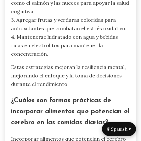
granos enteros, ayuda a mantener niveles de
energía estables, apoyando el enfoque durante el
entrenamiento y la competición. Los ácidos
grasos omega-3, presentes en el pescado y las
semillas de lino, están relacionados con la
mejora del estado de ánimo y la función
cognitiva, crucial para la fortaleza mental. La
hidratación es vital; incluso una deshidratación
leve puede afectar el rendimiento cognitivo.
Consumir alimentos ricos en antioxidantes,
como bayas y verduras de hoja verde, puede
reducir el estrés oxidativo, promoviendo una
mejor recuperación y claridad mental. El
momento regular de las comidas y los
macronutrientes equilibrados optimizan la
🌐 Spanish ▾
función cerebral y la estabilidad emocional,
fomentando la resiliencia en situaciones de alta