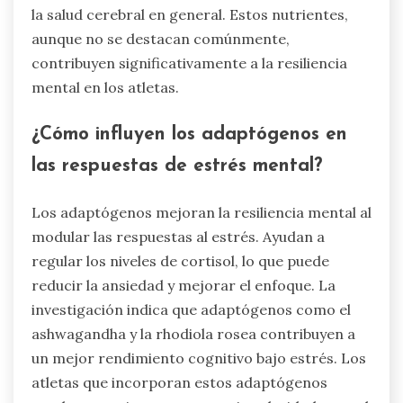
¿Cuáles son los nutrientes raros
pero impactantes para mejorar
la resiliencia mental?
Nutrientes raros que mejoran la resiliencia
mental incluyen ácidos grasos omega-3,
magnesio y vitaminas del grupo B. Los omega-3
mejoran la función cognitiva y la estabilidad del
estado de ánimo. El magnesio apoya la gestión
del estrés y reduce la ansiedad. Las vitaminas del
grupo B, particularmente B6, B9 y B12, son
cruciales para la síntesis de neurotransmisores y
la salud cerebral en general. Estos nutrientes,
aunque no se destacan comúnmente,
contribuyen significativamente a la resiliencia