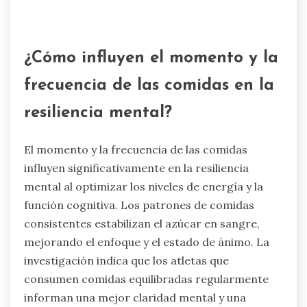
Los ácidos grasos omega-3 son cruciales para la
salud cerebral, ya que apoyan la función
cognitiva y el bienestar emocional. Mejoran la
comunicación neuronal y reducen la inflamación,
lo que puede mejorar el estado de ánimo y la
claridad mental. La investigación muestra que
los atletas con niveles más altos de omega-3
experimentan una mejor resiliencia mental y
enfoque durante el entrenamiento y la
competición. Además, estos ácidos grasos
pueden reducir el riesgo de deterioro cognitivo,
lo que los hace esenciales para la salud cerebral a
largo plazo.