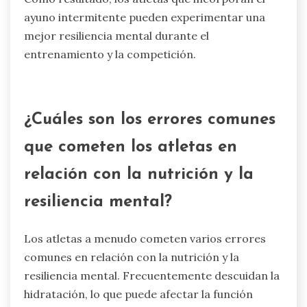
rendimiento general. Los atletas deben beber
agua de manera constante a lo largo del día,
especialmente antes y después de las comidas.
Las necesidades individuales pueden variar, por
lo que los atletas deben experimentar con el
momento para encontrar lo que mejor funcione
para su rendimiento y recuperación.
¿Cómo afecta el ayuno intermitente
al rendimiento cognitivo?
El ayuno intermitente puede mejorar el
rendimiento cognitivo al mejorar el enfoque y la
claridad mental. Los estudios indican que el
ayuno promueve la neurogénesis y reduce el
estrés oxidativo, lo que lleva a una mejor función