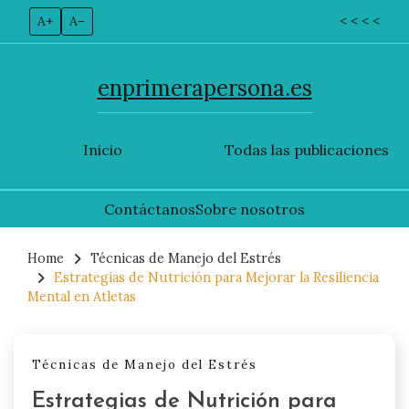
A+
A–
< < < <
enprimerapersona.es
Inicio
Todas las publicaciones
Contáctanos
Sobre nosotros
Skip
to
Home
Técnicas de Manejo del Estrés
Estrategias de Nutrición para Mejorar la Resiliencia
content
Mental en Atletas
Técnicas de Manejo del Estrés
Estrategias de Nutrición para