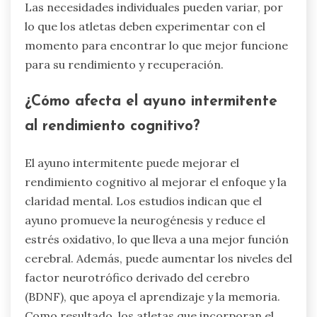
optimizar el rendimiento y la recuperación. Los
atletas deben intentar comer una comida
equilibrada 3-4 horas antes del entrenamiento o
la competición para alimentar sus cuerpos.
La nutrición post-ejercicio es crucial; consumir
proteínas y carbohidratos dentro de los 30
minutos ayuda a la recuperación. Este momento
mejora la reparación muscular y repone las
reservas de glucógeno. Además, los refrigerios
pequeños pueden ser beneficiosos 30-60
minutos antes de los entrenamientos para
proporcionar energía rápida.
La hidratación también debe considerarse en las
estrategias de momento de comidas, ya que una
ingesta adecuada de líquidos apoya el