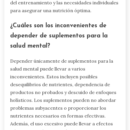
enfoque. Por último, los atletas a menudo
subestiman el papel de la nutrición en la
recuperación, que es vital para mantener la
resiliencia mental durante el entrenamiento y la
competición.
¿Cómo pueden los atletas evitar
deficiencias nutricionales?
Los atletas pueden evitar deficiencias
nutricionales siguiendo una dieta equilibrada rica
en nutrientes esenciales. Priorizar alimentos
integrales, incluyendo frutas, verduras,
proteínas magras y granos enteros.
Incorporar refrigerios densos en nutrientes
para mantener los niveles de energía y apoyar la