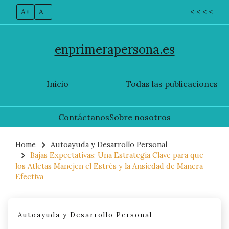
A+
A–
< < < <
enprimerapersona.es
Inicio
Todas las publicaciones
Contáctanos
Sobre nosotros
Skip
to
Home
Autoayuda y Desarrollo Personal
Bajas Expectativas: Una Estrategia Clave para que
content
los Atletas Manejen el Estrés y la Ansiedad de Manera
Efectiva
Autoayuda y Desarrollo Personal