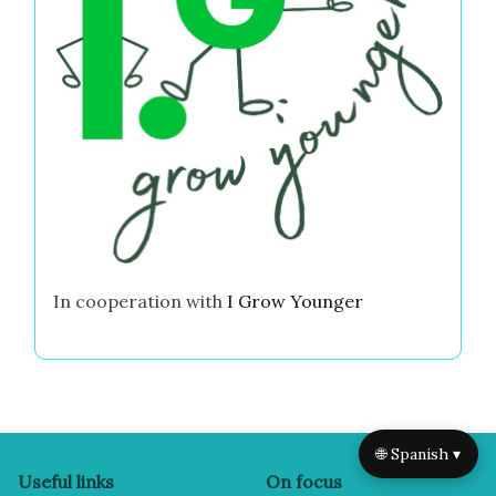
In cooperation with
I Grow Younger
🌐 Spanish ▾
Useful links
On focus