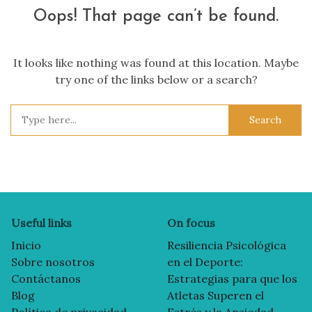
Oops! That page can’t be found.
It looks like nothing was found at this location. Maybe
try one of the links below or a search?
Search
for:
Useful links
On focus
Inicio
Resiliencia Psicológica
Sobre nosotros
en el Deporte:
Contáctanos
Estrategias para que los
Blog
Atletas Superen el
Política de privacidad
Estrés y la Ansiedad